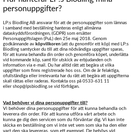
personuppgifter?
LP:s Biodling AB ansvarar för att de personuppgifter som lämnas
i samband med beställning hanteras enligt allmänna
dataskyddsförordningen, (GDPR) som ersätter
Personuppgiftslagen (PuL) den 25e maj 2018. Genom
godkännande av
köpvillkoren
(att du genomför ett köp) med LP:s
Biodling samtycker du till att dina nödvändiga uppgifter sparas,
för att kunna behandla din order och genomföra köpet, underlätta
vid kommande köp, samt för utskick av erbjudanden och
information via e-mail. Du har alltid rätt att begära ut vilka
uppgifter som finns registrerade hos oss. Om de är felaktiga,
ofullständiga eller irrelevanta har du rätt att begära att uppgifterna
skall rättas eller raderas. Kontakta oss på 0533-631 11
eller
shop@lpsbiodling.se
vid förfrågan.
Vad behöver vi dina personuppgifter till?
Vi behöver dina personuppgifter för att kunna behandla och
leverera din order. För att kunna utföra vårt arbete och
kunna ge dig den servicen som du förväntar dig. Vi kan inte
skicka en beställning om vi inte vet vem som ska ha den eller
vart den ska levereras,
som ett exempel
. De behövs vid