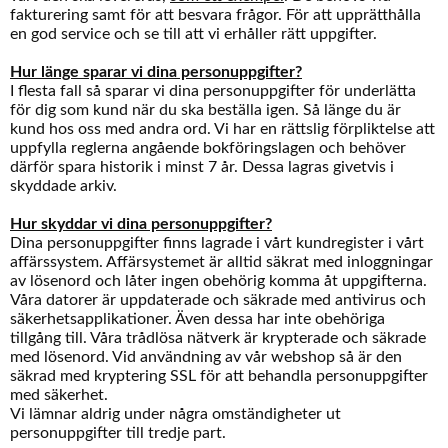
fakturering samt för att besvara frågor. För att upprätthålla
en god service och se till att vi erhåller rätt uppgifter.
Hur länge sparar vi dina personuppgifter?
I flesta fall så sparar vi dina personuppgifter för underlätta
för dig som kund när du ska beställa igen. Så länge du är
kund hos oss med andra ord. Vi har en rättslig förpliktelse att
uppfylla reglerna angående bokföringslagen och behöver
därför spara historik i minst 7 år. Dessa lagras givetvis i
skyddade arkiv.
Hur skyddar vi dina personuppgifter?
Dina personuppgifter finns lagrade i vårt kundregister i vårt
affärssystem. Affärsystemet är alltid säkrat med inloggningar
av lösenord och låter ingen obehörig komma åt uppgifterna.
Våra datorer är uppdaterade och säkrade med antivirus och
säkerhetsapplikationer. Även dessa har inte obehöriga
tillgång till. Våra trådlösa nätverk är krypterade och säkrade
med lösenord. Vid användning av vår webshop så är den
säkrad med kryptering SSL för att behandla personuppgifter
med säkerhet.
Vi lämnar aldrig under några omständigheter ut
personuppgifter till tredje part.