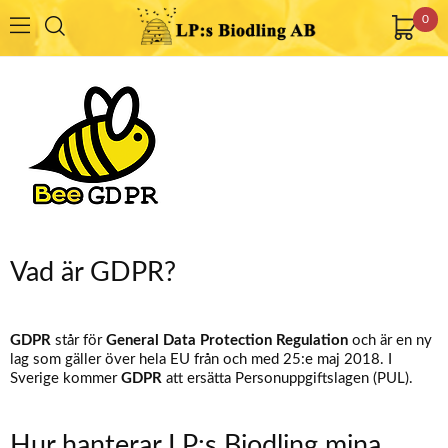
0
Vad är GDPR?
GDPR
står för
General Data Protection Regulation
och är en ny
lag som gäller över hela EU från och med 25:e maj 2018.
I
Sverige kommer
GDPR
att ersätta Personuppgiftslagen (PUL).
Hur hanterar LP:s Biodling mina