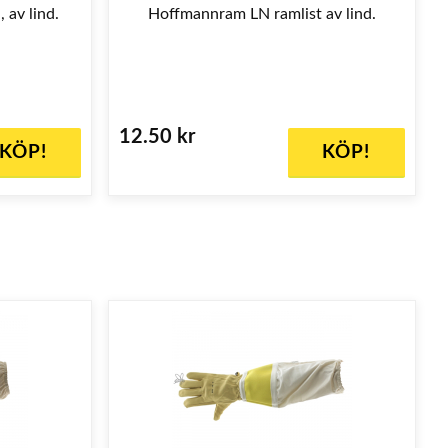
 av lind.
Hoffmannram LN ramlist av lind.
12.50 kr
KÖP!
KÖP!