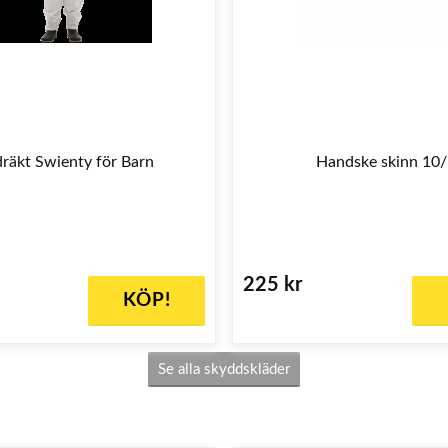
räkt Swienty för Barn
Handske skinn 10/
225 kr
KÖP!
Se alla skyddskläder