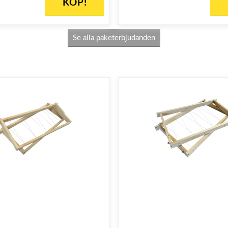
KÖP!
Se alla paketerbjudanden