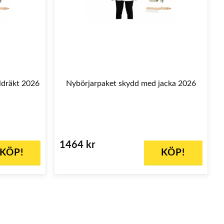
ldräkt 2026
Nybörjarpaket skydd med jacka 2026
1464 kr
KÖP!
KÖP!