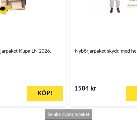
jarpaket Kupa LN 2026.
Nybörjarpaket skydd med he
1584 kr
KÖP!
Se alla nybörjarpaket