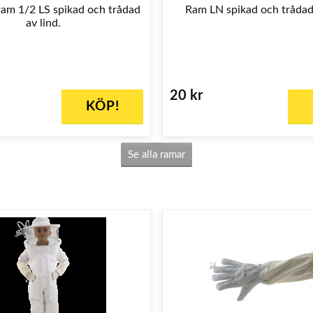
am 1/2 LS spikad och trådad
Ram LN spikad och trådad,
av lind.
20 kr
KÖP!
Se alla ramar