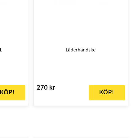
L
Läderhandske
270 kr
KÖP!
KÖP!