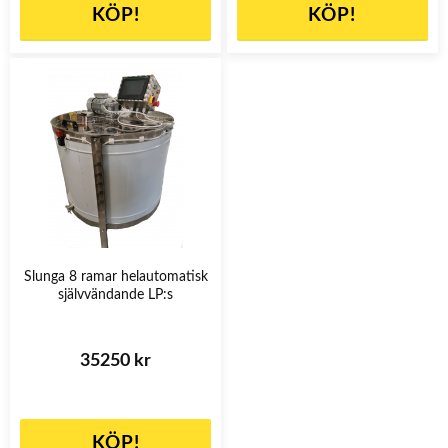
KÖP!
KÖP!
Slunga 8 ramar helautomatisk
självvändande LP:s
35250 kr
KÖP!