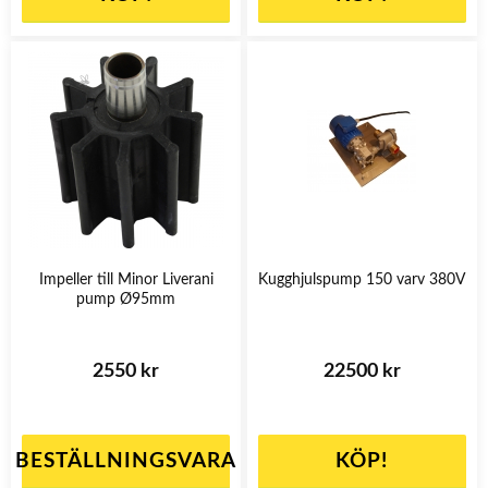
Impeller till Minor Liverani
Kugghjulspump 150 varv 380V
pump Ø95mm
2550 kr
22500 kr
BESTÄLLNINGSVARA
KÖP!