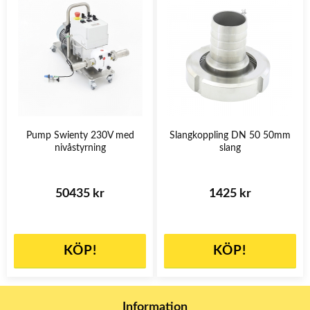
Pump Swienty 230V med
Slangkoppling DN 50 50mm
nivåstyrning
slang
50435 kr
1425 kr
KÖP!
KÖP!
Information