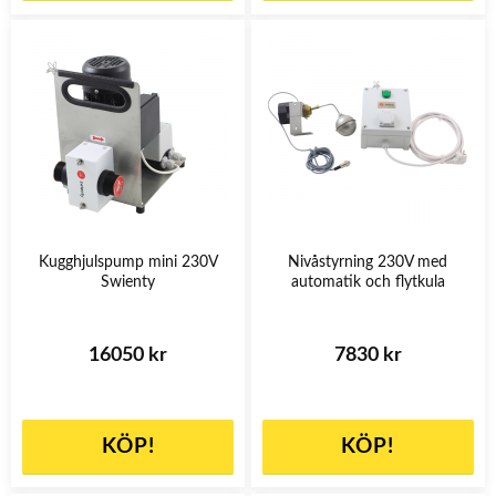
Kugghjulspump mini 230V
Nivåstyrning 230V med
Swienty
automatik och flytkula
16050 kr
7830 kr
KÖP!
KÖP!