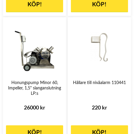
KÖP!
KÖP!
Honungspump Minor 60,
Hållare till nivåalarm 110441
Impeller, 1,5" slanganslutning
LP:s
26000 kr
220 kr
KÖP!
KÖP!