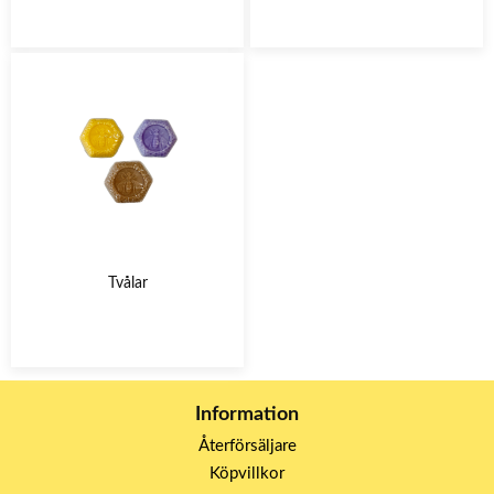
Tvålar
Information
Återförsäljare
Köpvillkor