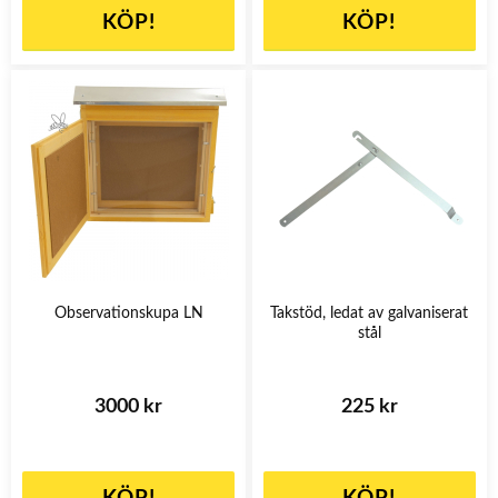
KÖP!
KÖP!
Observationskupa LN
Takstöd, ledat av galvaniserat
stål
3000 kr
225 kr