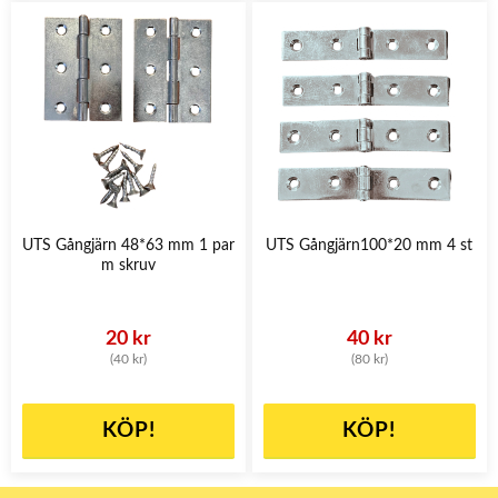
UTS Gångjärn 48*63 mm 1 par
UTS Gångjärn100*20 mm 4 st
m skruv
20 kr
40 kr
(40 kr)
(80 kr)
KÖP!
KÖP!