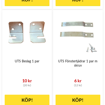
KÖP!
KÖP!
UTS Beslag 1 par
UTS Fönsterfjädrar 1 par m
skruv
10 kr
6 kr
(20 kr)
(12 kr)
KÖP!
KÖP!