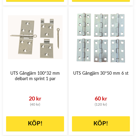
UTS Gångjärn 100*32 mm
UTS Gångjärn 30*50 mm 6 st
delbart m sprint 1 par
20 kr
60 kr
(40 kr)
(120 kr)
KÖP!
KÖP!