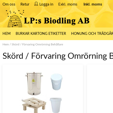
Om oss
Retur
Logga in
Exkl. moms
Inkl. moms
HEM
BURKAR KARTONG ETIKETTER
HONUNG OCH TRÄDGÅ
Hem
/
Skörd
/
Förvaring Omrörning Behållare
Skörd / Förvaring Omrörning B