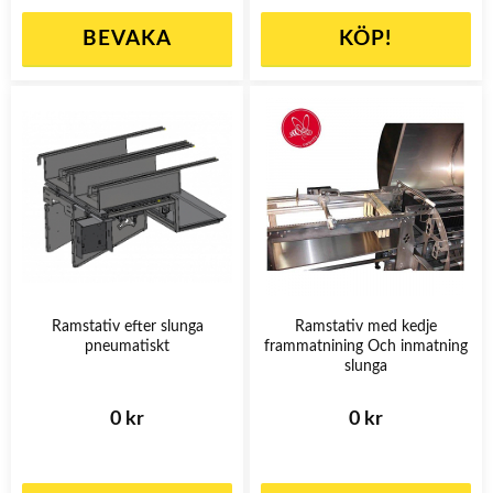
BEVAKA
KÖP!
Ramstativ efter slunga
Ramstativ med kedje
pneumatiskt
frammatnining Och inmatning
slunga
0 kr
0 kr