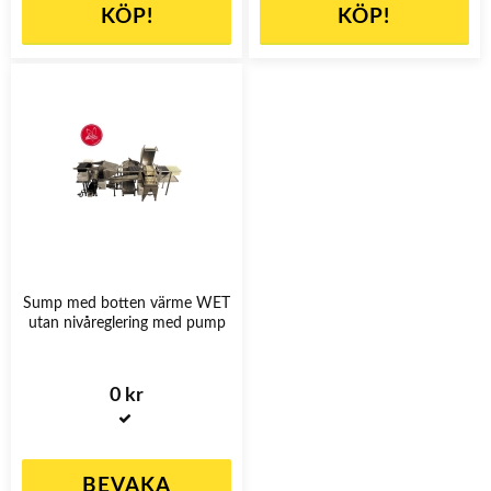
KÖP!
KÖP!
Sump med botten värme WET
utan nivåreglering med pump
0 kr
BEVAKA