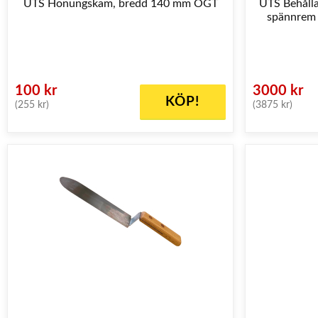
UTS Honungskam, bredd 140 mm OGT
UTS Behålla
spännrem K
100 kr
3000 kr
KÖP!
(255 kr)
(3875 kr)