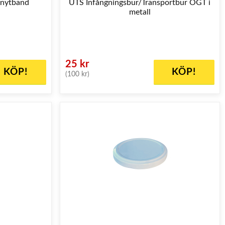
knytband
UTS Infångningsbur/Transportbur OGT i
metall
25 kr
KÖP!
KÖP!
(100 kr)