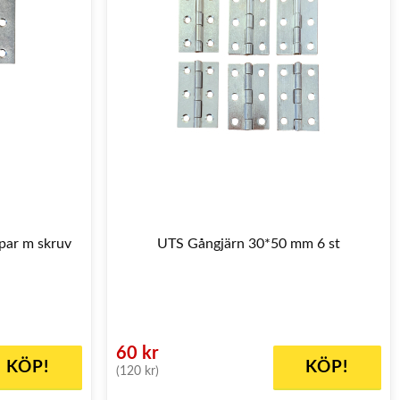
par m skruv
UTS Gångjärn 30*50 mm 6 st
60 kr
KÖP!
KÖP!
(120 kr)