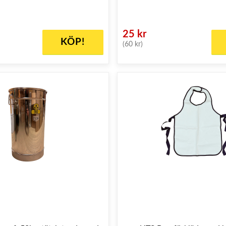
25 kr
KÖP!
(60 kr)