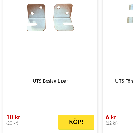
UTS Beslag 1 par
UTS Föns
10 kr
6 kr
KÖP!
(20 kr)
(12 kr)