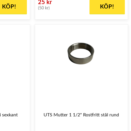
25 kr
KÖP!
KÖP!
(50 kr)
i sexkant
UTS Mutter 1 1/2" Rostfritt stål rund