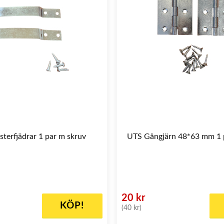
terfjädrar 1 par m skruv
UTS Gångjärn 48*63 mm 1 
20 kr
KÖP!
(40 kr)