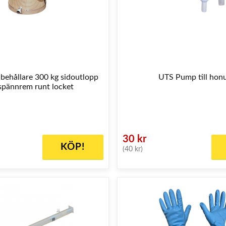
 behållare 300 kg sidoutlopp
UTS Pump till hon
spännrem runt locket
30 kr
KÖP!
(40 kr)