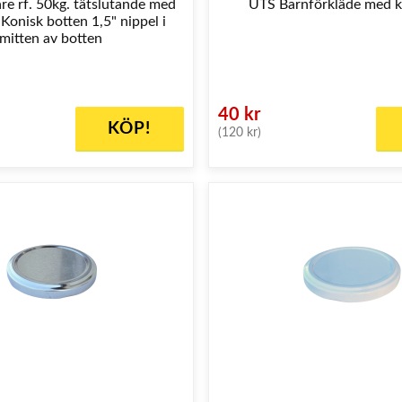
re rf. 50kg. tätslutande med
UTS Barnförkläde med 
onisk botten 1,5" nippel i
mitten av botten
40 kr
KÖP!
(120 kr)