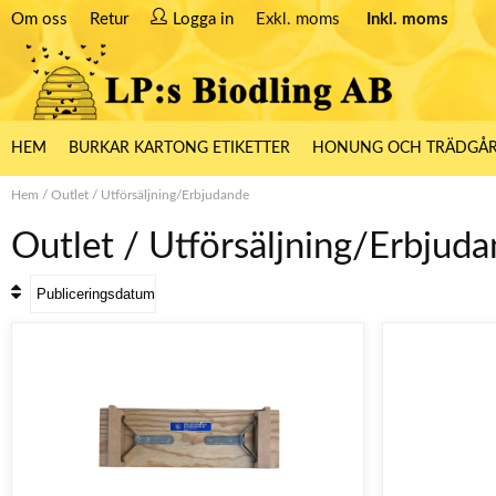
Om oss
Retur
Logga in
Exkl. moms
Inkl. moms
HEM
BURKAR KARTONG ETIKETTER
HONUNG OCH TRÄDGÅ
Hem
/
Outlet
/
Utförsäljning/Erbjudande
Outlet / Utförsäljning/Erbjud