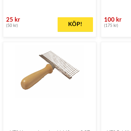
25 kr
100 kr
KÖP!
(50 kr)
(175 kr)