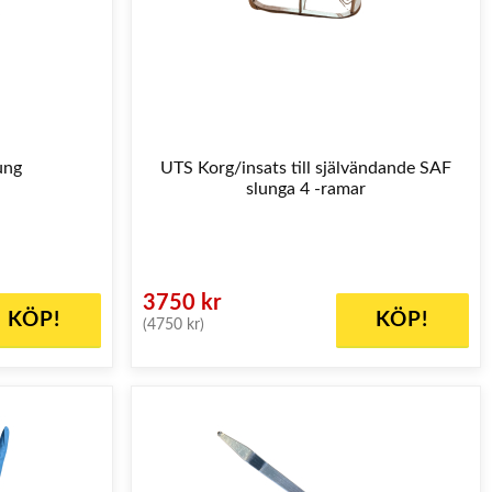
ung
UTS Korg/insats till självändande SAF
slunga 4 -ramar
3750 kr
KÖP!
KÖP!
(4750 kr)