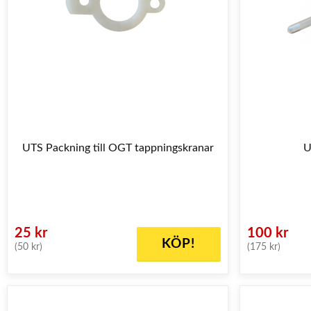
UTS Packning till OGT tappningskranar
U
25 kr
100 kr
KÖP!
(50 kr)
(175 kr)