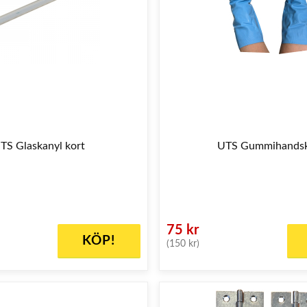
TS Glaskanyl kort
UTS Gummihands
75 kr
KÖP!
(150 kr)