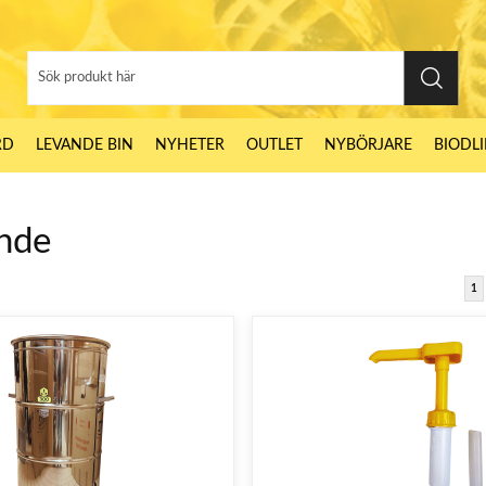
RD
LEVANDE BIN
NYHETER
OUTLET
NYBÖRJARE
BIODL
ande
1