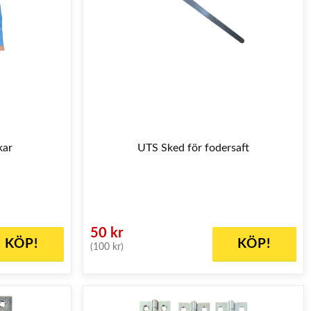
kar
UTS Sked för fodersaft
50 kr
KÖP!
KÖP!
(100 kr)