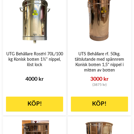
UTG Behållare Rostfri 70L/100
UTS Behållare rf. 50kg.
kg Konisk botten 1½'' nippel,
tätslutande med spännrem
löst lock
Konisk botten 1,5" nippel i
mitten av botten
4000 kr
3000 kr
(3875 kr)
KÖP!
KÖP!