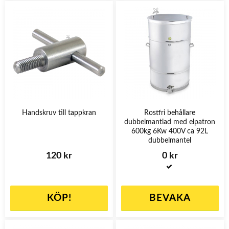
Handskruv till tappkran
Rostfri behållare
dubbelmantlad med elpatron
600kg 6Kw 400V ca 92L
dubbelmantel
120 kr
0 kr
KÖP!
BEVAKA