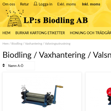
Om oss
Retur
Logga in
Exkl. moms
Inkl. moms
HEM
BURKAR KARTONG ETIKETTER
HONUNG OCH TRÄDGÅ
Hem
/
Biodling
/
Vaxhantering
/
Valsningsutrustning
Biodling / Vaxhantering / Vals