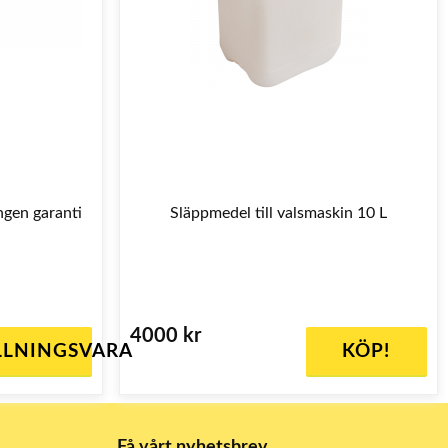
ngen garanti
Släppmedel till valsmaskin 10 L
4000 kr
LLNINGSVARA
KÖP!
Få vårt nyhetsbrev