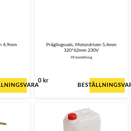
en 4,9mm
Präglingsvals, Motordriven 5,4mm
320*62mm 230V
På beställning
0 kr
LLNINGSVARA
BESTÄLLNINGSVA