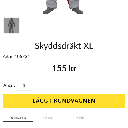
Skyddsdräkt XL
Artnr:
105734
155
kr
Antal:
LÄGG I KUNDVAGNEN
INFORMATION
ÖVERSIKT
LEVERANS