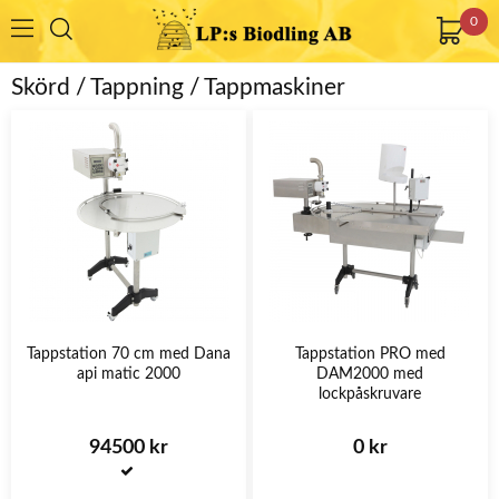
0
Skörd / Tappning / Tappmaskiner
Tappstation 70 cm med Dana
Tappstation PRO med
api matic 2000
DAM2000 med
lockpåskruvare
94500 kr
0 kr