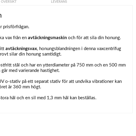
ÖVERSIKT
LEVERANS
n
r prisförfrågan.
rka vax från en
avtäckningsmaskin
och för att sila din honung.
itt
avtäckningsvax
, honungsblandningen i denna vaxcentrifug
rovt silar din honung samtidigt.
rostfritt stål och har en ytterdiameter på 750 mm och en 500 mm
går med varierande hastighet.
 o-stativ på ett separat stativ för att undvika vibrationer kan
öret är 360 mm högt.
tora hål och en sil med 1,3 mm hål kan beställas.