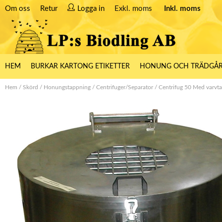
Om oss
Retur
Logga in
Exkl. moms
Inkl. moms
HEM
BURKAR KARTONG ETIKETTER
HONUNG OCH TRÄDGÅ
Hem
/
Skörd
/
Honungstappning
/
Centrifuger/Separator
/
Centrifug 50 Med varvtal