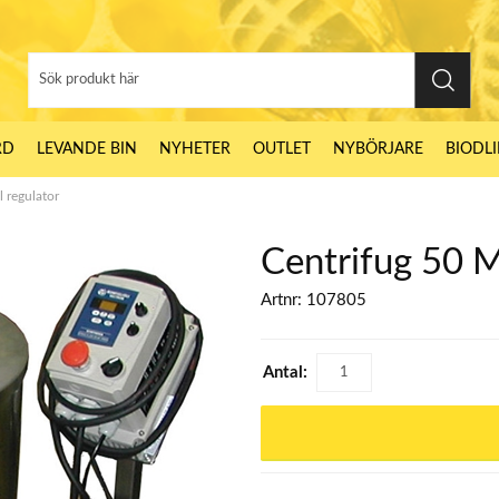
RD
LEVANDE BIN
NYHETER
OUTLET
NYBÖRJARE
BIODL
 regulator
Centrifug 50 M
Artnr:
107805
Antal: