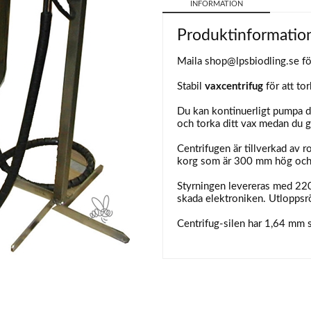
INFORMATION
Produktinformatio
Maila
shop@lpsbiodling.se
fö
Stabil
vaxcentrifug
för att to
Du kan kontinuerligt pumpa d
och torka ditt vax medan du g
Centrifugen är tillverkad av 
korg som är 300 mm hög och 
Styrningen levereras med 220V
skada elektroniken. Utloppsr
Centrifug-silen har 1,64 mm s