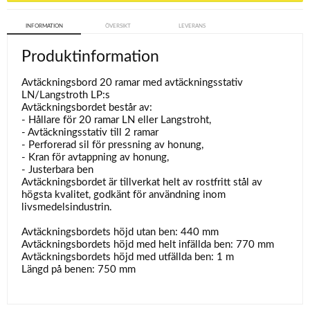
INFORMATION
ÖVERSIKT
LEVERANS
Produktinformation
Avtäckningsbord 20 ramar med avtäckningsstativ
LN/Langstroth LP:s
Avtäckningsbordet består av:
- Hållare för 20 ramar LN eller Langstroht,
- Avtäckningsstativ till 2 ramar
- Perforerad sil för pressning av honung,
- Kran för avtappning av honung,
- Justerbara ben
Avtäckningsbordet är tillverkat helt av rostfritt stål av
högsta kvalitet, godkänt för användning inom
livsmedelsindustrin.
Avtäckningsbordets höjd utan ben: 440 mm
Avtäckningsbordets höjd med helt infällda ben: 770 mm
Avtäckningsbordets höjd med utfällda ben: 1 m
Längd på benen: 750 mm