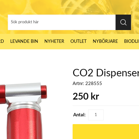
RD
LEVANDE BIN
NYHETER
OUTLET
NYBÖRJARE
BIODL
CO2 Dispenser 
Artnr:
228555
250
kr
Antal: