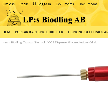
Om oss
Retur
Logga in
Exkl. moms
Inkl. moms
HEM
BURKAR KARTONG ETIKETTER
HONUNG OCH TRÄDGÅ
Hem
/
Biodling
/
Varroa
/
Kontroll
/
CO2 Dispenser til varroatestare röd alu