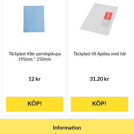
Täckplast Kiler parningskupa
Täckplast till Apidea med hål
195mm * 250mm
12 kr
31.20 kr
KÖP!
KÖP!
Information