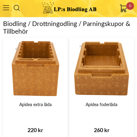
0
Biodling / Drottningodling / Parningskupor &
Tillbehör
Apidea extra låda
Apidea foderlåda
220 kr
260 kr