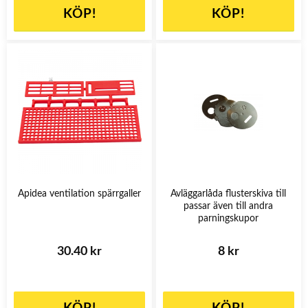
KÖP!
KÖP!
Apidea ventilation spärrgaller
Avläggarlåda flusterskiva till
passar även till andra
parningskupor
30.40 kr
8 kr