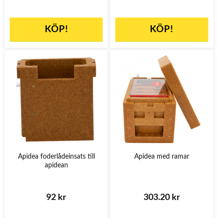
KÖP!
KÖP!
Apidea foderlådeinsats till
Apidea med ramar
apidean
92 kr
303.20 kr