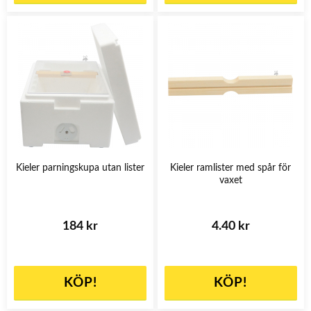
Kieler parningskupa utan lister
Kieler ramlister med spår för
vaxet
184 kr
4.40 kr
KÖP!
KÖP!