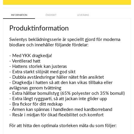
INFORMATION
ÖVERSIKT
LEVERANS
Produktinformation
Swientys beklädningsserie är speciellt gjord för moderna
biodlare och innehåller följande fördelar:
- Med YKK dragkedja!
- Ventilerad hatt
- Hattens storlek kan justeras
- Extra starkt slöjnät med god sikt
- Dubbla avståndsringar håller nätet från ansiktet
- Dragkedja i hatten så att den kan vikas tillbaka eller
avlägsnas genom tvättning
- Extra hållbar bomullstyg (65% polyester och 35% bomull)
- Extra långt ryggparti, så att jackan inte glider upp
- Bra fickor för ditt redskap
- Ärmen kan spännas i handleden med kardborreband
- Resår i midjan för ökad flexibilitet och komfort
För att hitta den optimala storleken mäta du som följer: