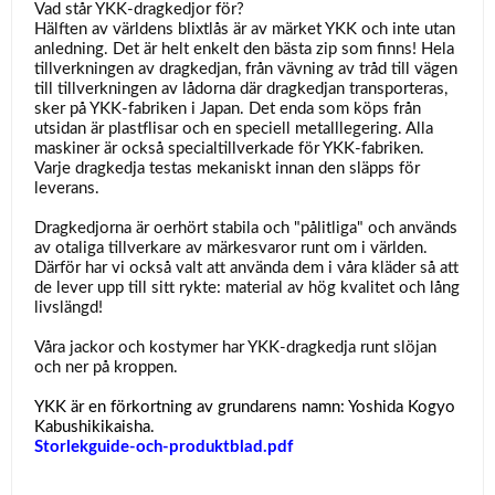
Vad står YKK-dragkedjor för?
Hälften av världens blixtlås är av märket YKK och inte utan
anledning. Det är helt enkelt den bästa zip som finns! Hela
tillverkningen av dragkedjan, från vävning av tråd till vägen
till tillverkningen av lådorna där dragkedjan transporteras,
sker på YKK-fabriken i Japan. Det enda som köps från
utsidan är plastflisar och en speciell metalllegering. Alla
maskiner är också specialtillverkade för YKK-fabriken.
Varje dragkedja testas mekaniskt innan den släpps för
leverans.
Dragkedjorna är oerhört stabila och "pålitliga" och används
av otaliga tillverkare av märkesvaror runt om i världen.
Därför har vi också valt att använda dem i våra kläder så att
de lever upp till sitt rykte: material av hög kvalitet och lång
livslängd!
Våra jackor och kostymer har YKK-dragkedja runt slöjan
och ner på kroppen.
YKK är en förkortning av grundarens namn: Yoshida Kogyo
Kabushikikaisha.
Storlekguide-och-produktblad.pdf