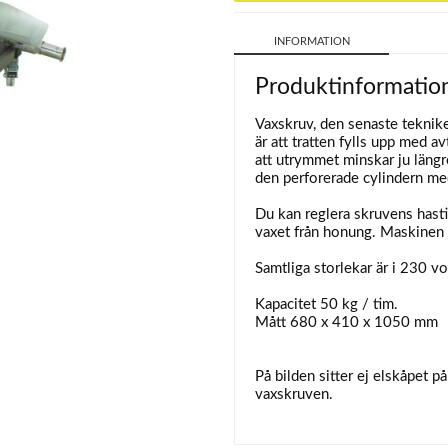
INFORMATION
Produktinformatio
Vaxskruv, den senaste teknike
är att tratten fylls upp med
att utrymmet minskar ju län
den perforerade cylindern med
Du kan reglera skruvens hastig
vaxet från honung. Maskinen är
Samtliga storlekar är i 230 vo
Kapacitet 50 kg / tim.
Mått 680 x 410 x 1050 mm
På bilden sitter ej elskåpet på
vaxskruven.