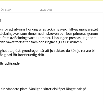
ÖVERSIKT
LEVERANS
n
n för att utvinna honung ur avtäckningsvax. Tillvägagångssättet
 avtäckningsvax som rinner ned i skruven och komprimeras genom
gre fram avtäckningsvaxet kommer. Honungen pressas ut genom
an vaxet fortsätter fram och ringlar sig ut ur skruven.
het steglöst, grundregeln är att ju saktare du kör, ju renare blir
 gjord för kontinuerlig drift.
lts utförande.
 sin standard plats. Vanligen sitter elskåpet längst bak på