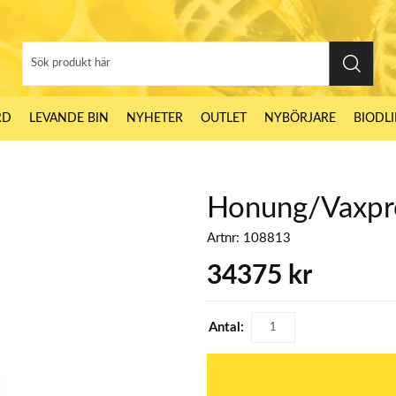
RD
LEVANDE BIN
NYHETER
OUTLET
NYBÖRJARE
BIODL
Honung/Vaxpr
Artnr:
108813
34375
kr
Antal: