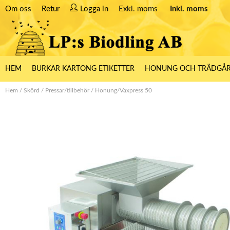
Om oss
Retur
Logga in
Exkl. moms
Inkl. moms
HEM
BURKAR KARTONG ETIKETTER
HONUNG OCH TRÄDGÅ
Hem
/
Skörd
/
Pressar/tillbehör
/
Honung/Vaxpress 50