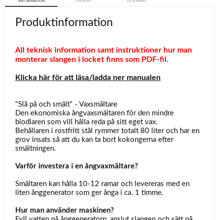
INFORMATION
ÖVERSIKT
LEVERANS
Produktinformation
All teknisk information samt instruktioner hur man
monterar slangen i locket finns som PDF-fil.
Klicka här för att läsa/ladda ner manualen
"Slå på och smält" - Vaxsmältare
Den ekonomiska ångvaxsmältaren för den mindre
biodlaren som vill hålla reda på sitt eget vax.
Behållaren i rostfritt stål rymmer totalt 80 liter och har en
grov insats så att du kan ta bort kokongerna efter
smältningen.
Varför investera i en ångvaxmältare?
Smältaren kan hålla 10-12 ramar och levereras med en
liten ånggenerator som ger ånga i ca. 1 timme.
Hur man använder maskinen?
Fyll vatten på ånggeneratorn, anslut slangen och sätt på