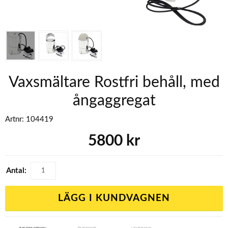
Vaxsmältare Rostfri behåll, med
ångaggregat
Artnr:
104419
5800
kr
Antal:
LÄGG I KUNDVAGNEN