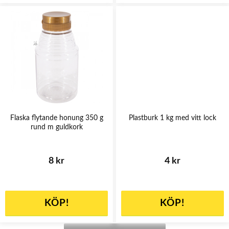
Flaska flytande honung 350 g
Plastburk 1 kg med vitt lock
rund m guldkork
8 kr
4 kr
KÖP!
KÖP!