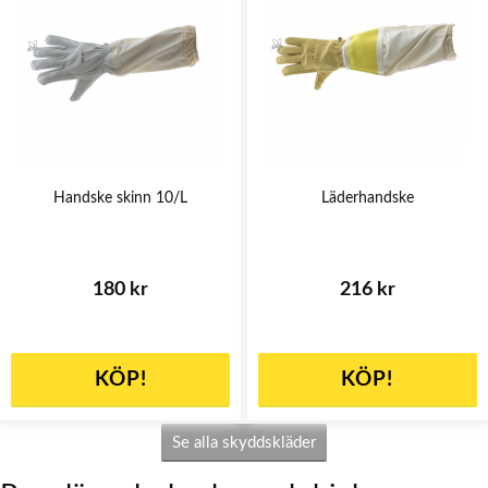
Handske skinn 10/L
Läderhandske
180 kr
216 kr
KÖP!
KÖP!
Se alla skyddskläder