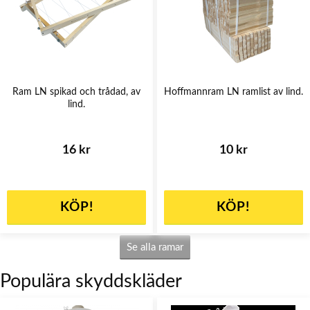
Ram LN spikad och trådad, av
Hoffmannram LN ramlist av lind.
lind.
16 kr
10 kr
KÖP!
KÖP!
Se alla ramar
Populära skyddskläder