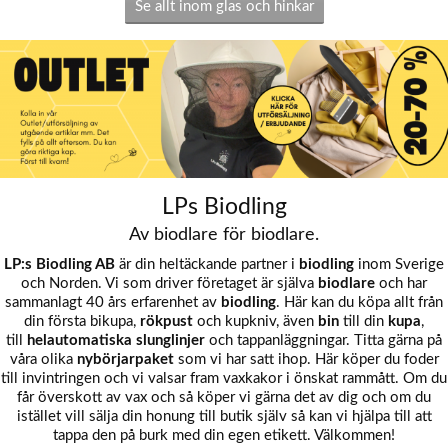
Se allt inom glas och hinkar
LPs Biodling
Av biodlare för biodlare.
LP:s Biodling AB
är din heltäckande partner i
biodling
inom Sverige
och Norden. Vi som driver företaget är själva
biodlare
och har
sammanlagt 40 års erfarenhet av
biodling
. Här kan du köpa allt från
din första
bikupa
,
rökpust
och
kupkniv
, även
bin
till din
kupa
,
till
helautomatiska
slunglinjer
och
tappanläggningar
. Titta gärna på
våra olika
nybörjarpaket
som vi har satt ihop. Här köper du
foder
till invintringen och vi valsar fram
vaxkakor
i önskat rammått. Om du
får överskott av vax och så köper vi gärna det av dig och om du
istället vill sälja din honung till butik själv så kan vi hjälpa till att
tappa den på burk med din egen etikett. Välkommen!