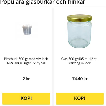
Populära glasburkar och hinkar
Plastburk 500 gr med vitt lock.
Glas 500 g/405 ml 12 st i
NPA avgift ingår 5952/pall
kartong m lock
2 kr
74.40 kr
KÖP!
KÖP!