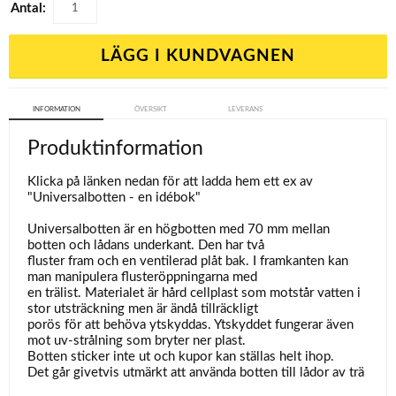
Antal:
LÄGG I KUNDVAGNEN
INFORMATION
ÖVERSIKT
LEVERANS
Produktinformation
Klicka på länken nedan för att ladda hem ett ex av
"Universalbotten - en idébok"
Universalbotten är en högbotten med 70 mm mellan
botten och lådans underkant. Den har två
fluster fram och en ventilerad plåt bak. I framkanten kan
man manipulera flusteröppningarna med
en trälist. Materialet är hård cellplast som motstår vatten i
stor utsträckning men är ändå tillräckligt
porös för att behöva ytskyddas. Ytskyddet fungerar även
mot uv-strålning som bryter ner plast.
Botten sticker inte ut och kupor kan ställas helt ihop.
Det går givetvis utmärkt att använda botten till lådor av trä